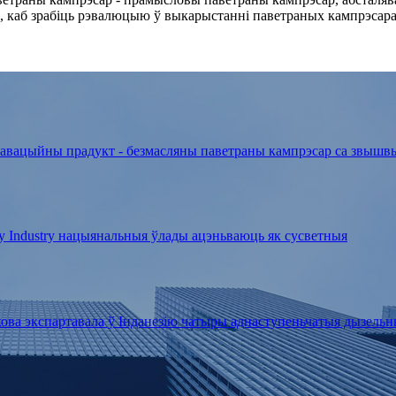
на, каб зрабіць рэвалюцыю ў выкарыстанні паветраных кампрэсар