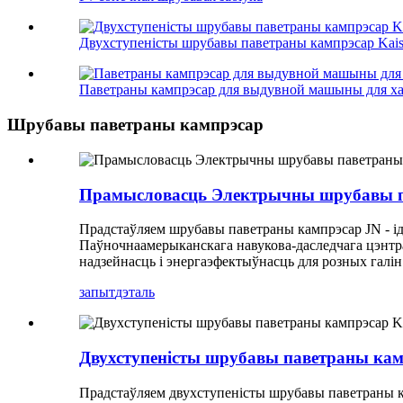
Двухступеністы шрубавы паветраны кампрэсар Kai
Паветраны кампрэсар для выдувной машыны для ха
Шрубавы паветраны кампрэсар
Прамысловасць Электрычны шрубавы п
Прадстаўляем шрубавы паветраны кампрэсар JN - і
Паўночнаамерыканскага навукова-даследчага цэнтра
надзейнасць і энергаэфектыўнасць для розных галін
запыт
дэталь
Двухступеністы шрубавы паветраны кам
Прадстаўляем двухступеністы шрубавы паветраны кам