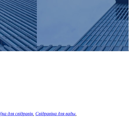
ка для свідравін
,
Свідравіна для вады
,