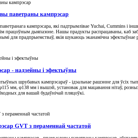
вы паветраны кампрэсар
аветранага кампрэсара, які падтрымлівае Yuchai, Cummins і ін
ўсім працоўным дыяпазоне. Нашы прадукты распрацаваны, каб з
ьнымі для прадпрыемстваў, якія шукаюць эканамічна эфектыўнае 
ар - надзейны і эфектыўны
тыўных шрубавых кампрэсараў - ідэальнае рашэнне для ўсіх тып
, φ115 мм, φ138 мм і вышэй, установак для мацавання нітаў, ро
бходных для вашай будаўнічай пляцоўкі.
сар GVT з пераменнай частатой
траны кампрэсар - прамысловы паветраны кампрэсар, абсталява