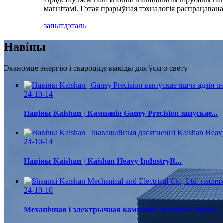
магнітамі. Гэтая прарыўная тэхналогія распрацава
запыт
дэталь
Навіны
Эканомце энергію і скароціце выкіды для ўсяго свету
24-10-14
Навіны Kaishan | Кампанія Ganey Precision запускае...
24-10-14
Навіны Kaishan | Kaishan Heavy IndustryR...
24-10-10
Механічная і электрычная кампанія Shaanxi Kaishan...