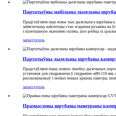
Партатыўны мабільны дызельны шруба
Прадстаўляем наш новы тып дызельнага шрубавага п
забяспечыць найлепшы стан згарання рухавіка ва 
і палепшаную эканомію паліва, што робіць іх ідэал
запыт
дэталь
Партатыўны дызельны шрубавы кампрэс
Прадстаўляем нашу новую лінейку дызельных парта
установак для свідравання ў свідравіне φ80-110 мм
распыляльнікаў і любых іншых крыніц паветра, неа
запыт
дэталь
Прамысловы шрубавы паветраны кампрэ
Прадстаўляем наш апошні інавацыйны шрубавы паве