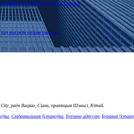
 City, раён Baqiao, Сіань, правінцыя Шэньсі, Кітай.
оўка
,
Свідравальная ўстаноўка
,
Бурэнне адтулін
,
Буравая ўстаноў