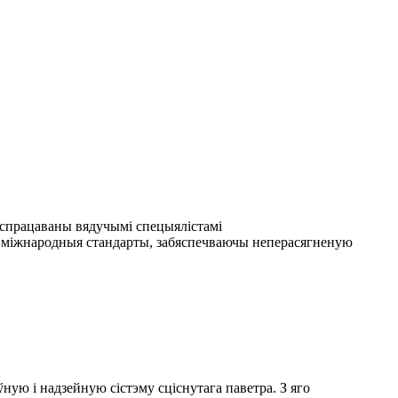
аспрацаваны вядучымі спецыялістамі
ае міжнародныя стандарты, забяспечваючы неперасягненую
ую і надзейную сістэму сціснутага паветра. З яго