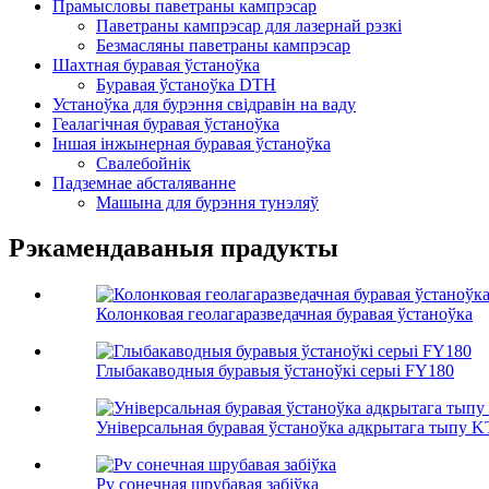
Прамысловы паветраны кампрэсар
Паветраны кампрэсар для лазернай рэзкі
Безмасляны паветраны кампрэсар
Шахтная буравая ўстаноўка
Буравая ўстаноўка DTH
Устаноўка для бурэння свідравін на ваду
Геалагічная буравая ўстаноўка
Іншая інжынерная буравая ўстаноўка
Свалебойнік
Падземнае абсталяванне
Машына для бурэння тунэляў
Рэкамендаваныя прадукты
Колонковая геолагаразведачная буравая ўстаноўка
Глыбакаводныя буравыя ўстаноўкі серыі FY180
Універсальная буравая ўстаноўка адкрытага тыпу 
Pv сонечная шрубавая забіўка