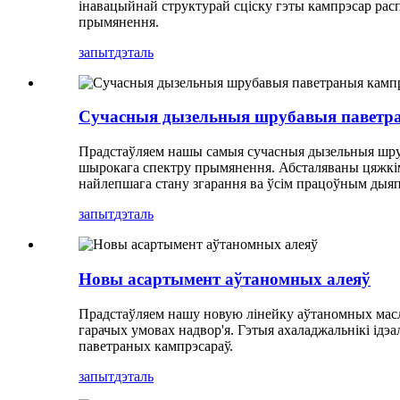
інавацыйнай структурай сціску гэты кампрэсар рас
прымянення.
запыт
дэталь
Сучасныя дызельныя шрубавыя паветр
Прадстаўляем нашы самыя сучасныя дызельныя шруб
шырокага спектру прымянення. Абсталяваны цяжкімі
найлепшага стану згарання ва ўсім працоўным дыяп
запыт
дэталь
Новы асартымент аўтаномных алеяў
Прадстаўляем нашу новую лінейку аўтаномных масл
гарачых умовах надвор'я. Гэтыя ахаладжальнікі ід
паветраных кампрэсараў.
запыт
дэталь