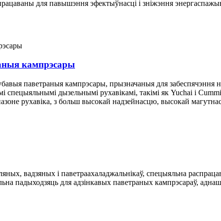
працаваны для павышэння эфектыўнасці і зніжэння энергаспажыв
аныя кампрэсары
авыя паветраныя кампрэсары, прызначаныя для забеспячэння н
 спецыяльнымі дызельнымі рухавікамі, такімі як Yuchai і Cummi
азоне рухавіка, з больш высокай надзейнасцю, высокай магутнас
яных, вадзяных і паветраахаладжальнікаў, спецыяльна распраца
эальна падыходзяць для адзінкавых паветраных кампрэсараў, ад