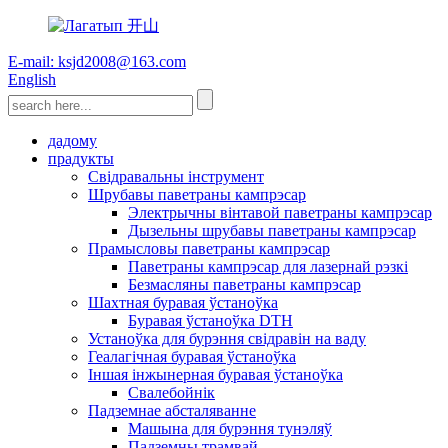
E-mail: ksjd2008@163.com
English
дадому
прадукты
Свідравальны інструмент
Шрубавы паветраны кампрэсар
Электрычны вінтавой паветраны кампрэсар
Дызельны шрубавы паветраны кампрэсар
Прамысловы паветраны кампрэсар
Паветраны кампрэсар для лазернай рэзкі
Безмасляны паветраны кампрэсар
Шахтная буравая ўстаноўка
Буравая ўстаноўка DTH
Устаноўка для бурэння свідравін на ваду
Геалагічная буравая ўстаноўка
Іншая інжынерная буравая ўстаноўка
Свалебойнік
Падземнае абсталяванне
Машына для бурэння тунэляў
Падземны трамвай