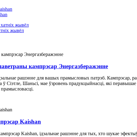
shan
тніх жывёл
аветраны кампрэсар Энергазберажэнне
дэальнае рашэнне для вашых прамысловых патрэб. Кампрэсар, р
 ў Сіэтле, Шаньсі, мае ўзровень прадукцыйнасці, які перавыш
 прамысловасці.
прэсар Kaishan
прэсар Kaishan, ідэальнае рашэнне для тых, хто шукае эфектыўн