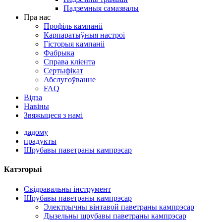
Падземныя самазвалы
Пра нас
Профіль кампаніі
Карпаратыўныя настроі
Гісторыя кампаніі
Фабрыка
Справа кліента
Сертыфікат
Абслугоўванне
FAQ
Відэа
Навіны
Звяжыцеся з намі
дадому
прадукты
Шрубавы паветраны кампрэсар
Катэгорыі
Свідравальны інструмент
Шрубавы паветраны кампрэсар
Электрычны вінтавой паветраны кампрэсар
Дызельны шрубавы паветраны кампрэсар