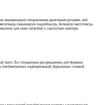
шыя звышмоцныя спецыяльныя дызельныя рухавікі, каб
абяспечыць павышаную надзейнасць, большую магутнасць
рашэнне для сваіх патрэбаў у сціснутым паветры.
аў шахт. Ён спецыяльна распрацаваны для буравых
зных пнеўматычных падборшчыкаў, бурыльных станкоў,
ны тэхналогіяй пераўтварэння частоты з пастаяннымі