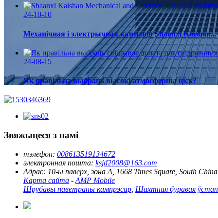
24-10-10
Механічная і электрычная кампанія Shaanxi Kaishan...
24-08-15
Як правільна выбраць высокі атмасферны ціск?
Звяжыцеся з намі
тэлефон:
008613519134672
электронная пошта:
ksjd2008@163.com
Адрас:
10-ы паверх, зона A, 1668 Times Square, South China
Карта сайта
-
AMP Mobile
Шрубавы паветраны кампрэсар
,
Шахтная буравая ўстан