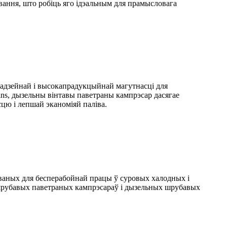
ання, што робіць яго ідэальным для прамысловага
адзейнай і высокапрадукцыйнай магутнасці для
ns, дызельны вінтавы паветраны кампрэсар дасягае
цю і лепшай эканоміяй паліва.
ваных для бесперабойнай працы ў суровых халодных і
нашрубавых паветраных кампрэсараў і дызельных шрубавых